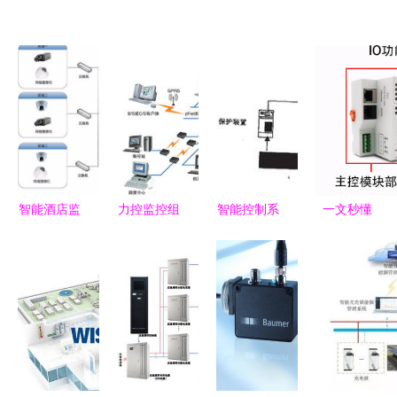
智能酒店监
力控监控组
智能控制系
一文秒懂
控系统 集
态软件在智
统集成 驱
PLC控制系
成智能控制
能化能源计
动新型智能
统与智能控
系统，开启
量管理系统
变电站研发
制系统集成
美好生活新
与智能控制
的核心引擎
的核心概念
体验
系统集成中
的应用