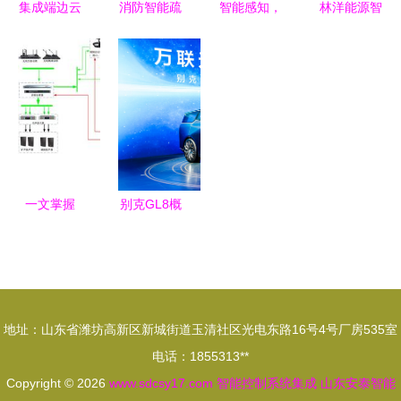
集成端边云
消防智能疏
智能感知，
林洋能源智
智能网关如
散照明系统
精准控制
能光充储一
何助力水泵
的安装与智
堡盟OX200
体化系统在
厂商一步迈
能控制系统
轮廓传感器
沪投运，引
向云端智能
集成
赋能高效在
领能源管理
管理
线检测与多
新纪元
维系统集成
一文掌握
别克GL8概
不同会议室
念车携手
场景下的多
Smart Pod
媒体设备配
智慧驾舱全
置与智能控
球首发，引
地址：山东省潍坊高新区新城街道玉清社区光电东路16号4号厂房535室
制系统集成
领未来智能
电话：1855313**
指南
出行新范式
Copyright © 2026
www.sdcsy17.com
智能控制系统集成
山东安泰智能