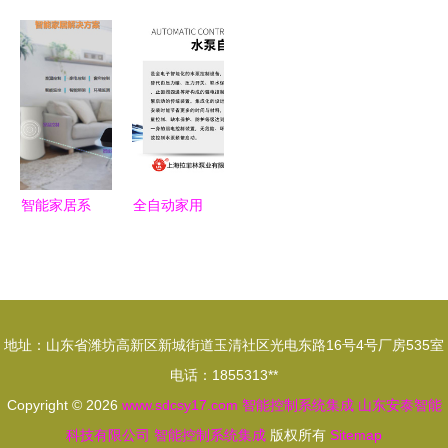
决方案 易
WMS智能
性技术的高
模拟芯片技
集成、好使
仓储管理系
性价比解决
术创新，驱
用的智能硬
统发布 重
方案 博世
动智能汽车
件与智能控
塑仓储物流
力士乐助力
控制系统集
制系统
动能，集成
制造商实
成跃迁
智能控制新
现“机床自
高度
由”与智能
智能家居系
全自动家用
控制系统集
统集成之小
智能水泵增
成
川剖析 智
压控制器
能控制系统
功能、选购
集成的核心
指南与集成
地址：山东省潍坊高新区新城街道玉清社区光电东路16号4号厂房535室
要素与实践
应用
电话：1855313**
路径
Copyright © 2026
www.sdcsy17.com
智能控制系统集成
山东安泰智能
科技有限公司
智能控制系统集成
版权所有
Sitemap