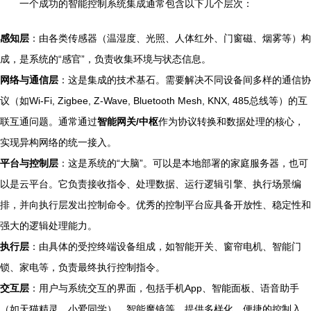
一个成功的智能控制系统集成通常包含以下几个层次：
感知层
：由各类传感器（温湿度、光照、人体红外、门窗磁、烟雾等）构
成，是系统的“感官”，负责收集环境与状态信息。
网络与通信层
：这是集成的技术基石。需要解决不同设备间多样的通信协
议（如Wi-Fi, Zigbee, Z-Wave, Bluetooth Mesh, KNX, 485总线等）的互
联互通问题。通常通过
智能网关/中枢
作为协议转换和数据处理的核心，
实现异构网络的统一接入。
平台与控制层
：这是系统的“大脑”。可以是本地部署的家庭服务器，也可
以是云平台。它负责接收指令、处理数据、运行逻辑引擎、执行场景编
排，并向执行层发出控制命令。优秀的控制平台应具备开放性、稳定性和
强大的逻辑处理能力。
执行层
：由具体的受控终端设备组成，如智能开关、窗帘电机、智能门
锁、家电等，负责最终执行控制指令。
交互层
：用户与系统交互的界面，包括手机App、智能面板、语音助手
（如天猫精灵、小爱同学）、智能魔镜等，提供多样化、便捷的控制入