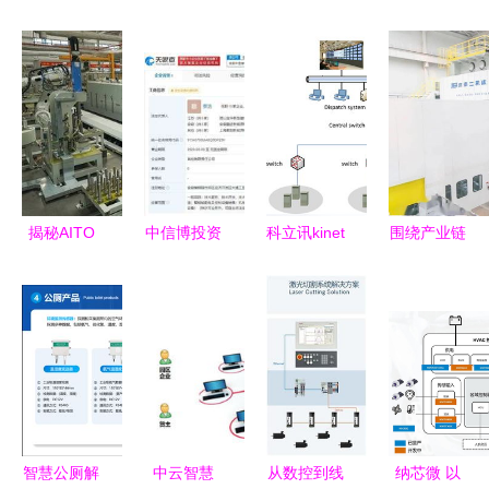
揭秘AITO
中信博投资
科立讯kinet
围绕产业链
问界M5诞
设立电源科
智能指挥调
招大引强，
生记 走近
技公司，布
度系统亮相
车谷一年引
赛力斯重庆
局智能控制
安博会 集
来五个超百
智慧工厂的
系统集成新
成智慧平台
亿项目
智能制造魔
赛道
引领安防新
法
趋势
智慧公厕解
中云智慧
从数控到线
纳芯微 以